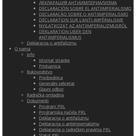
ДЕКЛАРАЦИЯ АНТИИМПЕРИАЛИЗМА
DECLARACIÓN SOBRE EL ANTIIMPERIALISMO
DECLARAÇÃO SOBRE O ANTIIMPERIALISMO
DÉCLARATION SUR L’ANTI-IMPÉRIALISME
NYILATKOZAT AZ ANTIIMPERIALIZMUSRÓL
DEKLARATION ÜBER DEN
ANTIIMPERIALISMUS
Deklaracija o antifašizmu
O nama
Info
Istorijat stranke
Pristupnica
Rukovodstvo
Predsednica
Generalni sekretar
Glavni odbor
Radnička omladina
Dokumenti
Program PRL
Programska načela PRL
Deklaracija o antifašizmu
Deklaracija o antiimperijalizmu
Deklaracija o radničkim pravima PRL
Statut PRL