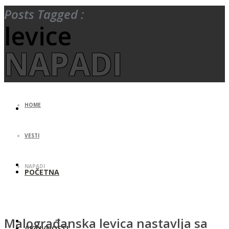
Posts Tagged :
levice
NAPADI
HOME
VESTI
NAPADI
POČETNA
Malograđanska levica nastavlja sa
AKTIVNOSTI