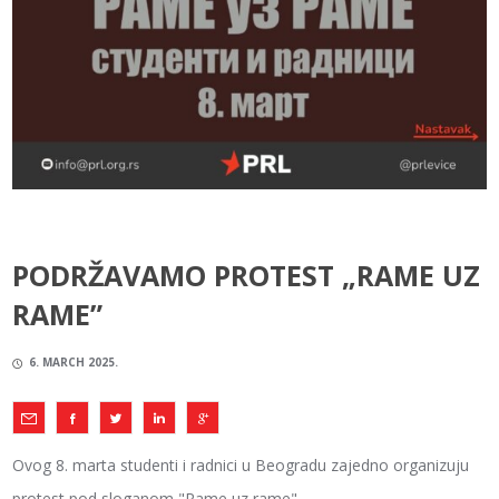
PODRŽAVAMO PROTEST „RAME UZ
RAME”
6. MARCH 2025.
Ovog 8. marta studenti i radnici u Beogradu zajedno organizuju
protest pod sloganom "Rame uz rame".