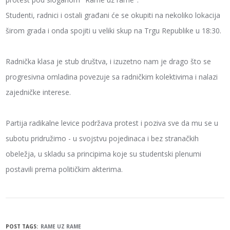
Studenti, radnici i ostali građani će se okupiti na nekoliko lokacija
širom grada i onda spojiti u veliki skup na Trgu Republike u 18:30.
Radnička klasa je stub društva, i izuzetno nam je drago što se
progresivna omladina povezuje sa radničkim kolektivima i nalazi
zajedničke interese.
Partija radikalne levice podržava protest i poziva sve da mu se u
subotu pridružimo - u svojstvu pojedinaca i bez stranačkih
obeležja, u skladu sa principima koje su studentski plenumi
postavili prema političkim akterima.
POST TAGS:
RAME UZ RAME